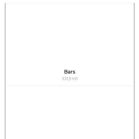
Bars
331,9 Кб