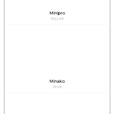
Minipro
195,2 Кб
Minako
151 Кб