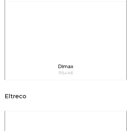
Dimax
175,4 Кб
Eltreco