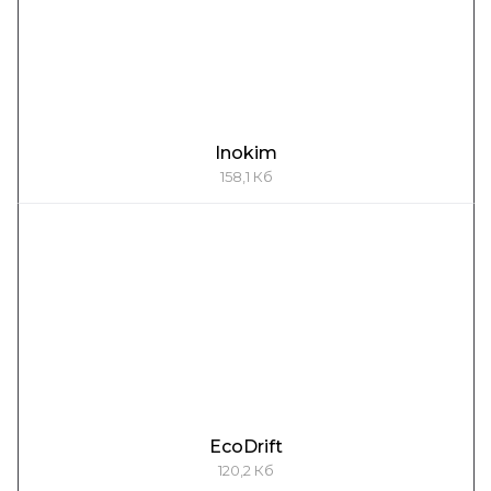
Inokim
158,1 Кб
EcoDrift
120,2 Кб