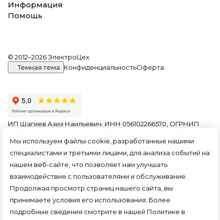
Информация
Помощь
© 2012–2026 ЭлектроЦех
Темная тема
Конфиденциальность
Оферта
ИП Шагиев Азиз Наильевич. ИНН 056102266570, ОГРНИП
321774600156849. На информационном ресурсе
Мы используем файлы cookie, разработанные нашими
применяются
рекомендательные технологии
.
специалистами и третьими лицами, для анализа событий на
Все ресурсы сайта nn.electroceh.ru, включая (но не
нашем веб-сайте, что позволяет нам улучшать
ограничиваясь) текстовую, графическую, фотографическую
и видео информацию, структуру, дизайн и оформление
взаимодействие с пользователями и обслуживание.
страниц, доменное имя, фирменное наименование
Продолжая просмотр страниц нашего сайта, вы
являются объектами авторского права и прав на
принимаете условия его использования. Более
интеллектуальную собственность, защищены российским
законодательством и международными соглашениями об
подробные сведения смотрите в нашей
Политике в