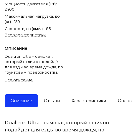
Мощность двигателя (Вт)
:
2400
Максимальная нагрузка, до
(кг)
:
150
Скорость, до (км/ч)
:
85
Все характеристики
Описание
Dualtron Ultra – самокат,
который отлично подойдёт
для езды во время дождя, по
грунтовым поверхностям,
кочкам, неровностям.
Все описание
Мощные моторы данной
модели позволят забираться
на довольно крутые склоны,
Описание
Отзывы
Характеристики
Оплат
не слезая с деки, а
энергоёмкая подвеска и
высокий клиренс - спрыгивать
с бордюров и съезжать со
Dualtron Ultra – самокат, который отлично
ступенек, не задевая
подойдёт для езды во время дождя, по
бортиками об деку.