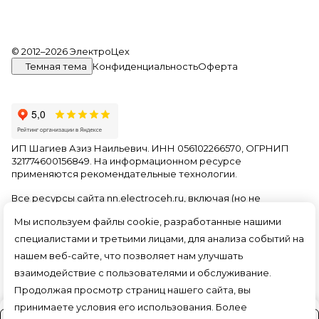
© 2012–2026 ЭлектроЦех
Темная тема
Конфиденциальность
Оферта
ИП Шагиев Азиз Наильевич. ИНН 056102266570, ОГРНИП
321774600156849. На информационном ресурсе
применяются
рекомендательные технологии
.
Все ресурсы сайта nn.electroceh.ru, включая (но не
ограничиваясь) текстовую, графическую, фотографическую
Мы используем файлы cookie, разработанные нашими
и видео информацию, структуру, дизайн и оформление
страниц, доменное имя, фирменное наименование
специалистами и третьими лицами, для анализа событий на
являются объектами авторского права и прав на
нашем веб-сайте, что позволяет нам улучшать
интеллектуальную собственность, защищены российским
взаимодействие с пользователями и обслуживание.
законодательством и международными соглашениями об
охране авторских прав.
Читать далее
Продолжая просмотр страниц нашего сайта, вы
принимаете условия его использования. Более