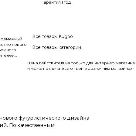
Гарантия 1 год
Все товары Kugoo
овременный
лютно нового
Все товары категории
съемного
бителей
енным
Цена действительна только для интернет-магазина
логами, по
и может отличаться от цен в розничных магазинах
 мотор-колес
скоростью до
м у
 низкой цены
ONG.
нового футуристического дизайна
вий. По качественным