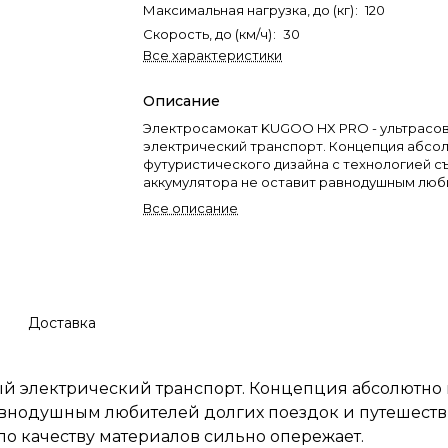
Максимальная нагрузка, до (кг)
:
120
Скорость, до (км/ч)
:
30
Все характеристики
Описание
Электросамокат KUGOO HX PRO - ультрас
электрический транспорт. Концепция абсо
футуристического дизайна с технологией 
аккумулятора не оставит равнодушным лю
долгих поездок и путешествий. По качеств
Все описание
характеристикам модель сопоставима с ана
качеству материалов сильно опережает.
KUGOO HX PRO при весе 14,5 кг и мощности
350W проезжает на одном заряде 35 км со 
30 км/час. Цена устройства кратно ниже, че
Доставка
аналогичных моделей на рынке. Показатель
достигается, благодаря оптимизации
производственного процесса на заводе JIL
й электрический транспорт. Концепция абсолютно 
равнодушным любителей долгих поездок и путешест
по качеству материалов сильно опережает.