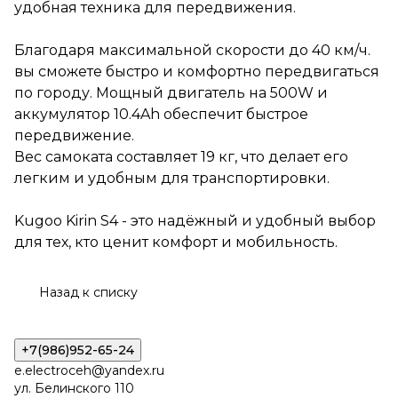
удобная техника для передвижения.
удобным для
транспортировки.
Благодаря максимальной скорости до 40 км/ч.
Kugoo Kirin S4 - это надёжный
вы сможете быстро и комфортно передвигаться
и удобный выбор для тех, кто
ценит комфорт и
по городу. Мощный двигатель на 500W и
мобильность.
аккумулятор 10.4Ah обеспечит быстрое
передвижение.
Вес самоката составляет 19 кг, что делает его
легким и удобным для транспортировки.
Kugoo Kirin S4 - это надёжный и удобный выбор
для тех, кто ценит комфорт и мобильность.
Назад к списку
+7(986)952-65-24
e.electroceh@yandex.ru
ул. Белинского 110