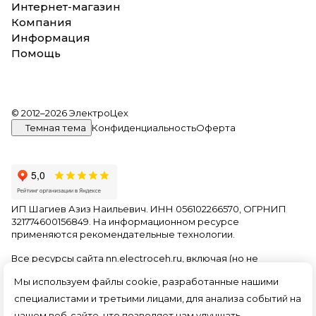
Интернет-магазин
Компания
Информация
Помощь
© 2012–2026 ЭлектроЦех
Темная тема
Конфиденциальность
Оферта
ИП Шагиев Азиз Наильевич. ИНН 056102266570, ОГРНИП
321774600156849. На информационном ресурсе
применяются
рекомендательные технологии
.
Все ресурсы сайта nn.electroceh.ru, включая (но не
ограничиваясь) текстовую, графическую, фотографическую
Мы используем файлы cookie, разработанные нашими
и видео информацию, структуру, дизайн и оформление
страниц, доменное имя, фирменное наименование
специалистами и третьими лицами, для анализа событий на
являются объектами авторского права и прав на
нашем веб-сайте, что позволяет нам улучшать