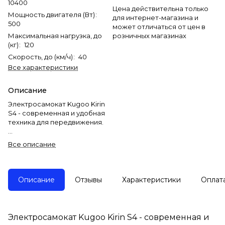
10400
Цена действительна только
Мощность двигателя (Вт)
:
для интернет-магазина и
500
может отличаться от цен в
Максимальная нагрузка, до
розничных магазинах
(кг)
:
120
Скорость, до (км/ч)
:
40
Все характеристики
Описание
Электросамокат Kugoo Kirin
S4 - современная и удобная
техника для передвижения.
Благодаря максимальной
Все описание
скорости до 40 км/ч. вы
сможете быстро и
комфортно передвигаться по
городу. Мощный двигатель на
Описание
Отзывы
Характеристики
Оплат
500W и аккумулятор 10.4Ah
обеспечит быстрое
передвижение.
Вес самоката составляет 19
Электросамокат Kugoo Kirin S4 - современная и
кг, что делает его легким и