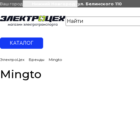
Ваш город
Нижний Новгород
ул. Белинского 110
КАТАЛОГ
ЭлектроЦех
Бренды
Mingto
Mingto